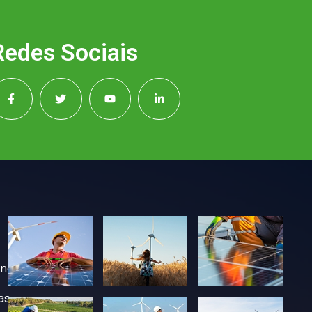
Redes Sociais
 nós
as