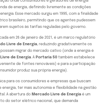
ação onde consumidores e geradores de energia
da de energia, definindo livremente as condições
energia. Esse mercado surgiu em 1995, com a finalidade
étrico brasileiro, permitindo que os agentes pudessem
rem sujeitos às tarifas reguladas pelo governo.
icada em 26 de janeiro de 2021, é um marco regulatório
o Livre de Energia
, reduzindo gradativamente os
 possam migrar do mercado cativo (onde a energia é
Livre de Energia
. A
Portaria 50
também estabelece
veniente de fontes renováveis) e para a participação
nsumidor produz sua própria energia).
ica para os consumidores e empresas que buscam
 energia, ter mais autonomia e flexibilidade na gestão
tal. A abertura do
Mercado Livre de Energia
é um
nto do setor elétrico nacional, que demanda