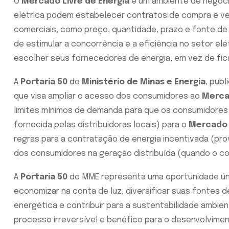
O
Mercado Livre de Energia
é um ambiente de negoci
elétrica podem estabelecer contratos de compra e ven
comerciais, como preço, quantidade, prazo e fonte de 
de estimular a concorrência e a eficiência no setor el
escolher seus fornecedores de energia, em vez de fica
A
Portaria 50
do
Ministério de Minas e Energia
, publ
que visa ampliar o acesso dos consumidores ao
Mercad
limites mí­nimos de demanda para que os consumidores
fornecida pelas distribuidoras locais) para o
Mercado 
regras para a contratação de energia incentivada (pro
dos consumidores na geração distribuí­da (quando o co
A
Portaria 50
do MME representa uma oportunidade ún
economizar na conta de luz, diversificar suas fontes de
energética e contribuir para a sustentabilidade ambien
processo irreversí­vel e benéfico para o desenvolvime