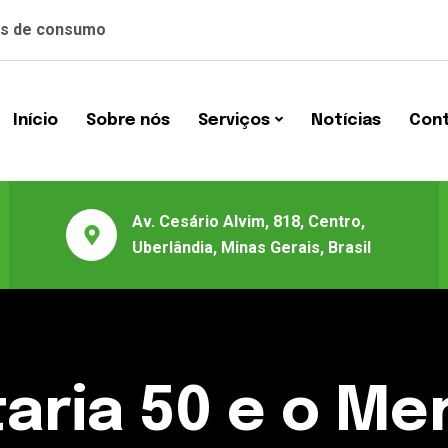
tas de consumo
Início
Sobre nós
Serviços
Notí­cias
Con
Av. Cesário Alvim, 818, Centro,
Uberlândia, Minas Gerais, Brasil
taria 50 e o Me