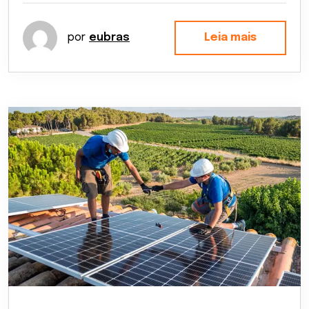
por
eubras
Leia mais